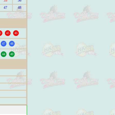
35
36
47
48
0
45
46
47
48
44
49