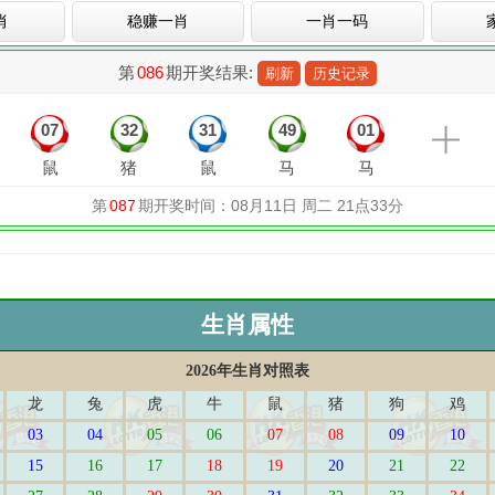
肖
稳赚一肖
一肖一码
生肖属性
2026年生肖对照表
龙
兔
虎
牛
鼠
猪
狗
鸡
03
04
05
06
07
08
09
10
15
16
17
18
19
20
21
22