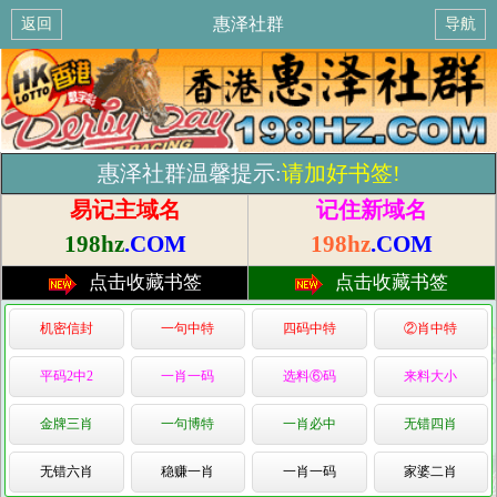
惠泽社群
返回
导航
惠泽社群温馨提示:
请加好书签!
易记主域名
记住新域名
198hz
.COM
198hz
.COM
点击收藏书签
点击收藏书签
机密信封
一句中特
四码中特
②肖中特
平码2中2
一肖一码
选料⑥码
来料大小
金牌三肖
一句博特
一肖必中
无错四肖
无错六肖
稳赚一肖
一肖一码
家婆二肖