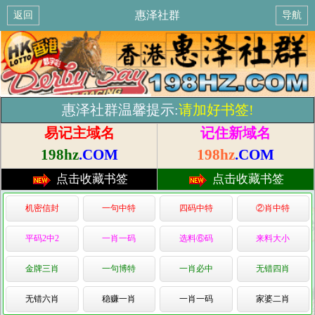
惠泽社群
返回
导航
惠泽社群温馨提示:
请加好书签!
易记主域名
记住新域名
198hz
.COM
198hz
.COM
点击收藏书签
点击收藏书签
机密信封
一句中特
四码中特
②肖中特
平码2中2
一肖一码
选料⑥码
来料大小
金牌三肖
一句博特
一肖必中
无错四肖
无错六肖
稳赚一肖
一肖一码
家婆二肖