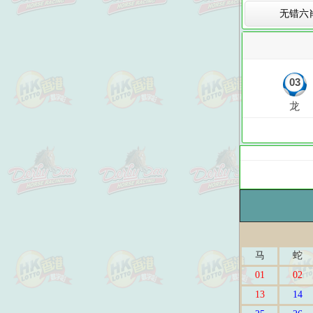
无错六
马
蛇
01
02
13
14