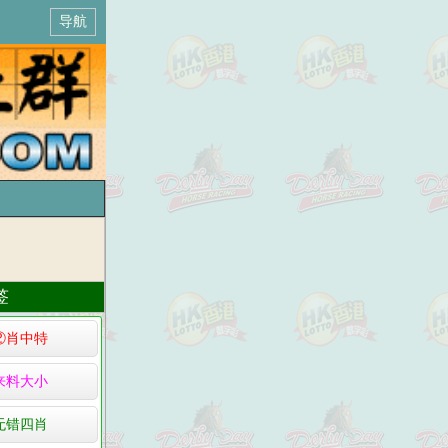
导航
签
②肖中特
来料大小
无错四肖