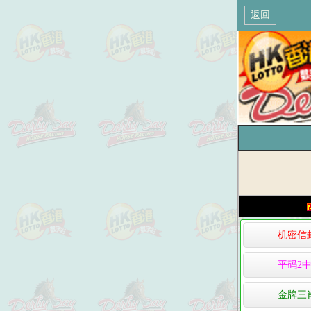
返回
机密信
平码2中
金牌三