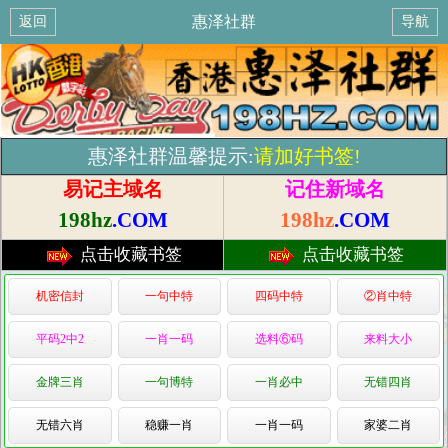
惠泽社群
返回
导航
惠泽社群温馨提示:
请加好书签!
易记主域名
记住新域名
198hz
.COM
198hz
.COM
点击收藏书签
点击收藏书签
机密信封
一句中特
四码中特
②肖中特
平码2中2
一肖一码
选料⑥码
来料大小
金牌三肖
一句博特
一肖必中
无错四肖
无错六肖
稳赚一肖
一肖一码
家婆二肖