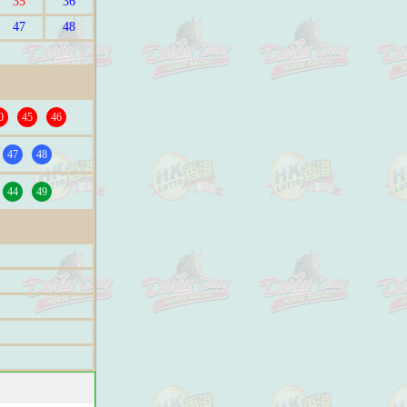
35
36
47
48
0
45
46
47
48
44
49