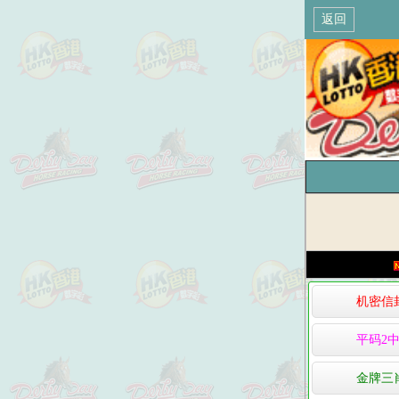
返回
机密信
平码2中
金牌三