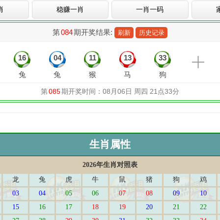
肖
稳赚一肖
一肖一码
生肖属性
2026年生肖对照表
龙
兔
虎
牛
鼠
猪
狗
鸡
03
04
05
06
07
08
09
10
15
16
17
18
19
20
21
22