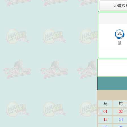
无错六
马
蛇
01
02
13
14