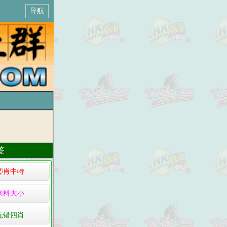
导航
签
②肖中特
来料大小
无错四肖