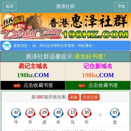
惠泽社群
返回
导航
提示：8月1日开始，所以会员资料正常更新，特此通知！
最新消息：
惠泽社群温馨提示:
请加好书签!
易记主域名
记住新域名
198hz
.COM
198hz
.COM
点击收藏书签
点击收藏书签