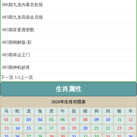
086期九龙内幕玄机报
083期九龙高级会员报
083期富婆透密数
083期精解版-彩
083期幸运之门
083期神机妙算
下一页
1/2
上一页
生肖属性
2026年生肖对照表
马
蛇
龙
兔
虎
牛
鼠
猪
狗
鸡
猴
羊
01
02
03
04
05
06
07
08
09
10
11
12
13
14
15
16
17
18
19
20
21
22
23
24
25
26
27
28
29
30
31
32
33
34
35
36