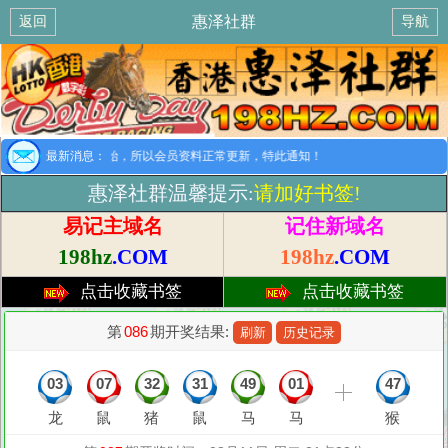
惠泽社群
返回
导航
示：8月1日开始，所以会员资料正常更新，特此通知！
最新消息：
惠泽社群温馨提示:
请加好书签!
易记主域名
记住新域名
198hz
.COM
198hz
.COM
点击收藏书签
点击收藏书签