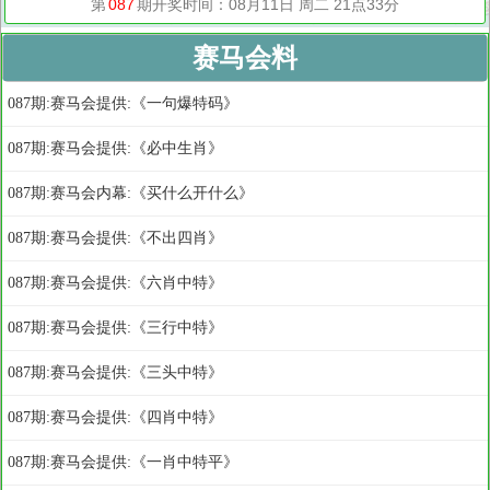
赛马会料
087期:赛马会提供:《一句爆特码》
087期:赛马会提供:《必中生肖》
087期:赛马会内幕:《买什么开什么》
087期:赛马会提供:《不出四肖》
087期:赛马会提供:《六肖中特》
087期:赛马会提供:《三行中特》
087期:赛马会提供:《三头中特》
087期:赛马会提供:《四肖中特》
087期:赛马会提供:《一肖中特平》