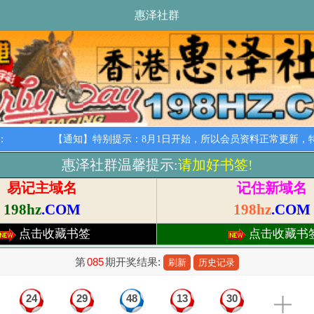
惠泽社群
：
【通知】特别提示：8月1日开始，所以会员资料正常更新，特
惠泽社群温馨提示:
请加好书签!
易记主域名
记住新域名
198hz
.COM
198hz
.COM
点击收藏书签
点击收藏书