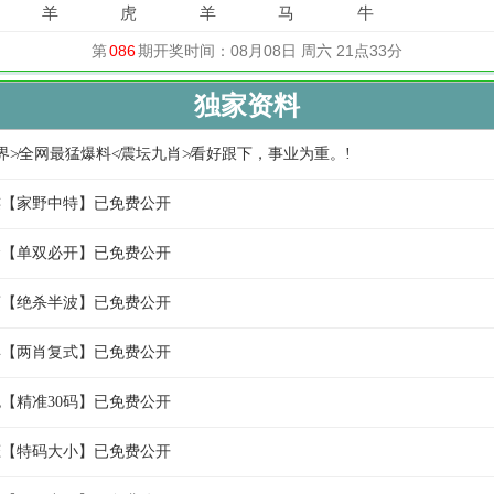
独家资料
美世界≯全网最猛爆料≮震坛九肖≯看好跟下，事业为重。!
丝连【家野中特】已免费公开
面命【单双必开】已免费公开
成荫【绝杀半波】已免费公开
千年【两肖复式】已免费公开
绘色【精准30码】已免费公开
蜜恋【特码大小】已免费公开