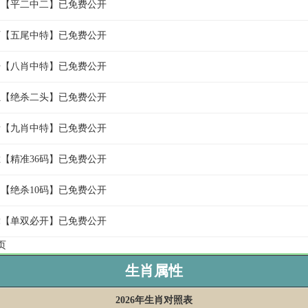
知己【平二中二】已免费公开
篱陌【五尾中特】已免费公开
颜开【八肖中特】已免费公开
孤独【绝杀二头】已免费公开
足音【九肖中特】已免费公开
致胜【精准36码】已免费公开
一肖【绝杀10码】已免费公开
色舞【单双必开】已免费公开
页
生肖属性
2026年生肖对照表