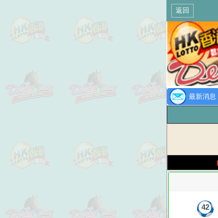
返回
最新消息