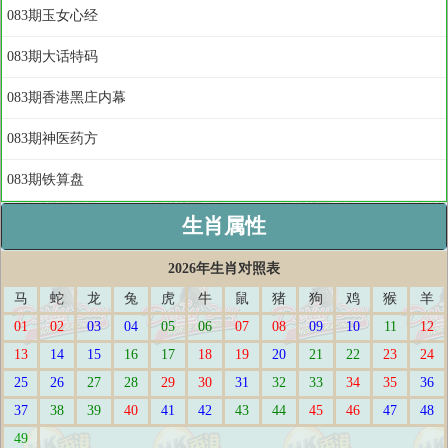
083期玉女心经
083期大话特码
083期香港黑庄内幕
083期神医药方
083期铁算盘
生肖属性
2026年生肖对照表
马
蛇
龙
兔
虎
牛
鼠
猪
狗
鸡
猴
羊
01
02
03
04
05
06
07
08
09
10
11
12
13
14
15
16
17
18
19
20
21
22
23
24
25
26
27
28
29
30
31
32
33
34
35
36
37
38
39
40
41
42
43
44
45
46
47
48
49