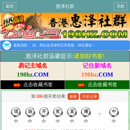
惠泽社群
返回
导航
提示：8月1日开始，所以会员资料正常更新，特此通知！
最新消息：
惠泽社群温馨提示:
请加好书签!
易记主域名
记住新域名
198hz
.COM
198hz
.COM
点击收藏书签
点击收藏书签