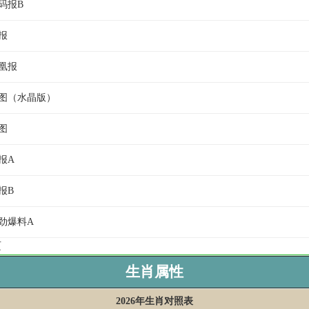
码报B
报
凤凰报
特图（水晶版）
图
报A
报B
云劲爆料A
页
生肖属性
2026年生肖对照表