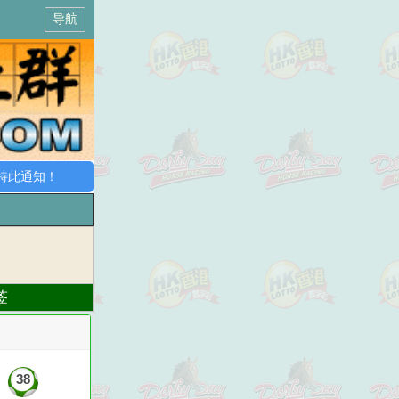
导航
此通知！
签