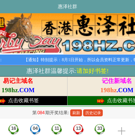
惠泽社群
：
【通知】特别提示：8月1日开始，所以会员资料正常更新，特
惠泽社群温馨提示:
请加好书签!
易记主域名
记住新域名
198hz
.COM
198hz
.COM
点击收藏书签
点击收藏书