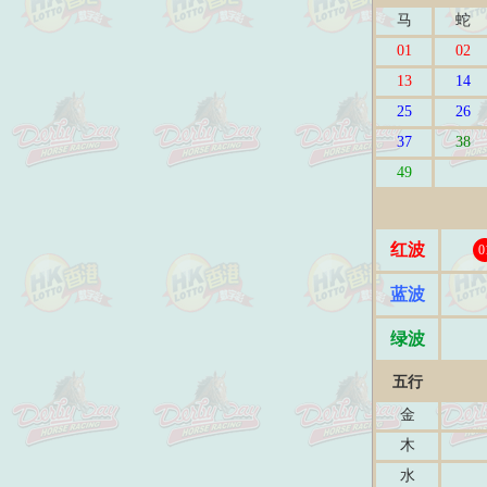
马
蛇
01
02
13
14
25
26
37
38
49
红波
0
蓝波
绿波
五行
金
木
水