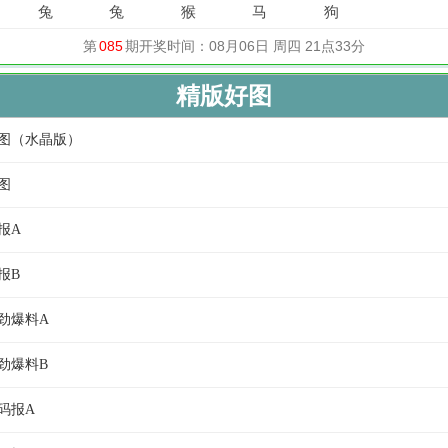
精版好图
特图（水晶版）
图
报A
报B
云劲爆料A
云劲爆料B
码报A