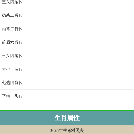
☆[三头四尾]√
☆[稳杀二肖]√
☆[内幕二行]√
☆[前后六肖]√
☆[三头四尾]√
☆[大小一波]√
☆[七选四肖]√
☆[平特一头]√
页
生肖属性
2026年生肖对照表