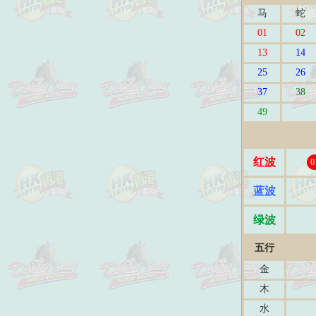
马
蛇
01
02
13
14
25
26
37
38
49
红波
0
蓝波
绿波
五行
金
木
水