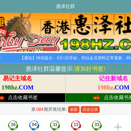
惠泽社群
：
【通知】特别提示：8月1日开始，所以会员资料正常更新，特此
惠泽社群温馨提示:
请加好书签!
易记主域名
记住新域名
198hz
.COM
198hz
.COM
点击收藏书签
点击收藏书