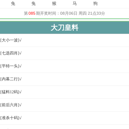
大刀皇料
☆[大小一波]√
☆[七选四肖]√
☆[平特一头]√
☆[内幕二行]√
[猛料12码]√
☆[前后六肖]√
☆[准杀十码]√