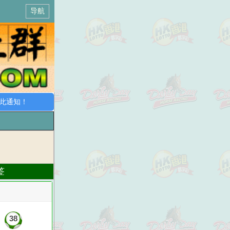
导航
通知！
签