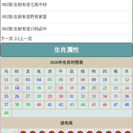
082期:生财有道七尾中特
082期:生财有道野兽家畜
082期:生财有道15码必中
下一页
2/2
上一页
生肖属性
2026年生肖对照表
马
蛇
龙
兔
虎
牛
鼠
猪
狗
鸡
猴
羊
01
02
03
04
05
06
07
08
09
10
11
12
13
14
15
16
17
18
19
20
21
22
23
24
25
26
27
28
29
30
31
32
33
34
35
36
37
38
39
40
41
42
43
44
45
46
47
48
49
波色表