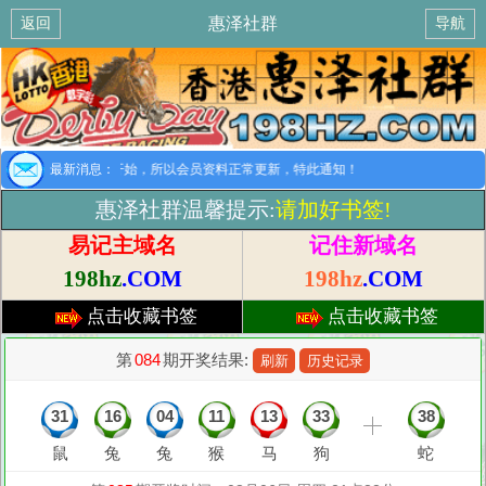
惠泽社群
返回
导航
提示：8月1日开始，所以会员资料正常更新，特此通知！
最新消息：
惠泽社群温馨提示:
请加好书签!
易记主域名
记住新域名
198hz
.COM
198hz
.COM
点击收藏书签
点击收藏书签