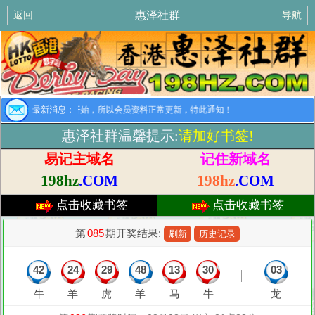
惠泽社群
返回
导航
提示：8月1日开始，所以会员资料正常更新，特此通知！
最新消息：
惠泽社群温馨提示:
请加好书签!
易记主域名
记住新域名
198hz
.COM
198hz
.COM
点击收藏书签
点击收藏书签