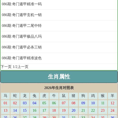
086期:奇门遁甲精准一码
086期:奇门遁甲玄机一销
086期:奇门遁甲二尾中特
086期:奇门遁甲极品八玛
086期:奇门遁甲必杀三销
086期:奇门遁甲精准波色
下一页
1/2
上一页
生肖属性
2026年生肖对照表
马
蛇
龙
兔
虎
牛
鼠
猪
狗
鸡
猴
羊
01
02
03
04
05
06
07
08
09
10
11
12
13
14
15
16
17
18
19
20
21
22
23
24
25
26
27
28
29
30
31
32
33
34
35
36