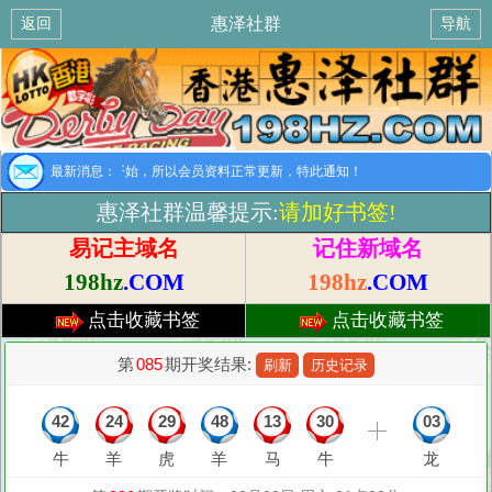
惠泽社群
返回
导航
提示：8月1日开始，所以会员资料正常更新，特此通知！
最新消息：
惠泽社群温馨提示:
请加好书签!
易记主域名
记住新域名
198hz
.COM
198hz
.COM
点击收藏书签
点击收藏书签