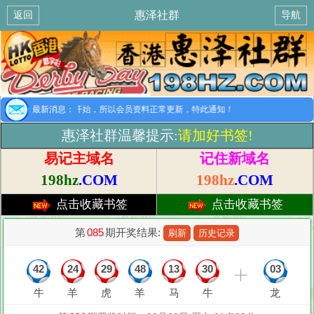
惠泽社群
返回
导航
提示：8月1日开始，所以会员资料正常更新，特此通知！
最新消息：
惠泽社群温馨提示:
请加好书签!
易记主域名
记住新域名
198hz
.COM
198hz
.COM
点击收藏书签
点击收藏书签