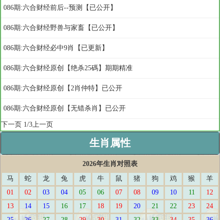
086期:六合财经前后--预测【已公开】
086期:六合财经野兽与家畜【已公开】
086期:六合财经必中9肖【已更新】
086期:六合财经原创【绝杀25碼】期期精准
086期:六合财经原创【2肖仲特】已公开
086期:六合财经原创【无错杀肖】已公开
下一页
1/3
上一页
生肖属性
2026年生肖对照表
马
蛇
龙
兔
虎
牛
鼠
猪
狗
鸡
猴
羊
01
02
03
04
05
06
07
08
09
10
11
12
13
14
15
16
17
18
19
20
21
22
23
24
25
26
27
28
29
30
31
32
33
34
35
36