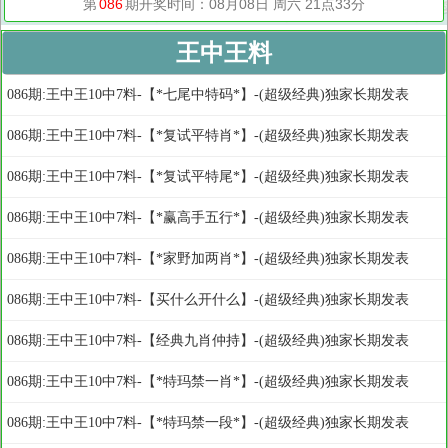
王中王料
086期:王中王10中7料-【*七尾中特码*】-(超级经典)独家长期发表
086期:王中王10中7料-【*复试平特肖*】-(超级经典)独家长期发表
086期:王中王10中7料-【*复试平特尾*】-(超级经典)独家长期发表
086期:王中王10中7料-【*赢高手五行*】-(超级经典)独家长期发表
086期:王中王10中7料-【*家野加两肖*】-(超级经典)独家长期发表
086期:王中王10中7料-【买什么开什么】-(超级经典)独家长期发表
086期:王中王10中7料-【经典九肖仲持】-(超级经典)独家长期发表
086期:王中王10中7料-【*特玛禁一肖*】-(超级经典)独家长期发表
086期:王中王10中7料-【*特玛禁一段*】-(超级经典)独家长期发表