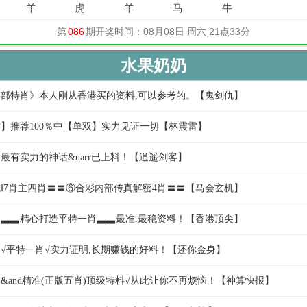
水果奶奶
《内部特肖》本人刚从香港买的资料,可以参考的。【鬼剑仇】
震雷】推荐100％中【单双】实力见证一切【林震雷】
剑客最有实力的神话&uarr已上料！【逍遥剑客】
玄机‖7肖主四肖〓〓⑥合彩内部传真解密4肖〓〓【马会玄机】
顶尖▃▃精心打造平特一肖▃▃最准.最稳资料！【香港顶尖】
金身√平特一肖√实力证明,长期赚钱的好料！【还你金身】
快报&and精准(正版五肖)顶级特料√从此让你不再烦恼！【神算快报】