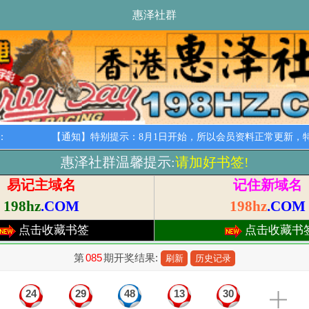
惠泽社群
：
【通知】特别提示：8月1日开始，所以会员资料正常更新，特此
惠泽社群温馨提示:
请加好书签!
易记主域名
记住新域名
198hz
.COM
198hz
.COM
点击收藏书签
点击收藏书