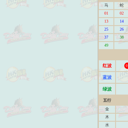
马
蛇
01
02
13
14
25
26
37
38
49
红波
0
蓝波
绿波
五行
金
木
水