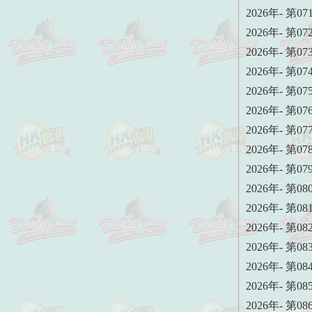
2026年- 
2026年- 
2026年- 
2026年- 
2026年- 
2026年- 
2026年- 
2026年- 
2026年- 
2026年- 
2026年- 
2026年- 
2026年- 
2026年- 
2026年- 
2026年- 