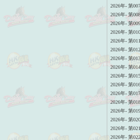
2026年- 
2026年- 
2026年- 
2026年- 
2026年- 
2026年- 
2026年- 
2026年- 
2026年- 
2026年- 
2026年- 
2026年- 
2026年- 
2026年- 
2026年- 
2026年- 