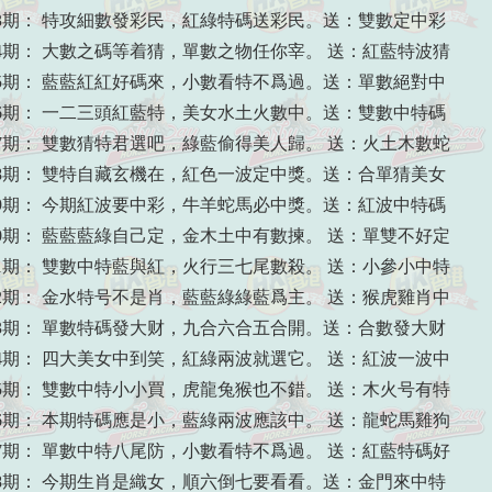
第023期： 特攻細數發彩民，紅綠特碼送彩民。送：雙數定中彩
第024期： 大數之碼等着猜，單數之物任你宰。 送：紅藍特波猜
第025期： 藍藍紅紅好碼來，小數看特不爲過。送：單數絕對中
第026期： 一二三頭紅藍特，美女水土火數中。送：雙數中特碼
第027期： 雙數猜特君選吧，綠藍偷得美人歸。 送：火土木數蛇
第028期： 雙特自藏玄機在，紅色一波定中獎。送：合單猜美女
第029期： 今期紅波要中彩，牛羊蛇馬必中獎。送：紅波中特碼
第030期： 藍藍藍綠自己定，金木土中有數揀。 送：單雙不好定
第031期： 雙數中特藍與紅，火行三七尾數殺。 送：小參小中特
第032期： 金水特号不是肖，藍藍綠綠藍爲主。 送：猴虎雞肖中
第033期： 單數特碼發大财，九合六合五合開。送：合數發大财
第034期： 四大美女中到笑，紅綠兩波就選它。 送：紅波一波中
第035期： 雙數中特小小買，虎龍兔猴也不錯。 送：木火号有特
第036期： 本期特碼應是小，藍綠兩波應該中。 送：龍蛇馬雞狗
第037期： 單數中特八尾防，小數看特不爲過。 送：紅藍特碼好
第038期： 今期生肖是織女，順六倒七要看看。送：金門來中特