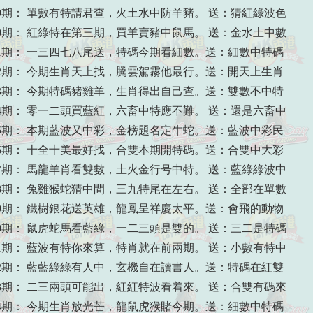
第039期： 單數有特請君查，火土水中防羊豬。 送：猜紅綠波色
第040期： 紅綠特在第三期，買羊賣豬中鼠馬。 送：金水土中數
第041期： 一三四七八尾送，特碼今期看細數。送：細數中特碼
第042期： 今期生肖天上找，騰雲駕霧他最行。送：開天上生肖
第043期： 今期特碼豬雞羊，生肖得出自己查。送：雙數不中特
第044期： 零一二頭買藍紅，六畜中特應不難。 送：還是六畜中
第045期： 本期藍波又中彩，金榜題名定牛蛇。送：藍波中彩民
第046期： 十全十美最好找，合雙本期開特碼。送：合雙中大彩
第047期： 馬龍羊肖看雙數，土火金行号中特。 送：藍綠綠波中
第048期： 兔雞猴蛇猜中間，三九特尾在左右。 送：全部在單數
第049期： 鐵樹銀花送英雄，龍鳳呈祥慶太平。送：會飛的動物
第050期： 鼠虎蛇馬看藍綠，一二三頭是雙的。 送：三二是特碼
第051期： 藍波有特你來算，特肖就在前兩期。 送：小數有特中
第052期： 藍藍綠綠有人中，玄機自在讀書人。送：特碼在紅雙
第053期： 二三兩頭可能出，紅紅特波看着來。 送：合雙有碼來
第054期： 今期生肖放光芒，龍鼠虎猴賭今期。送：細數中特碼