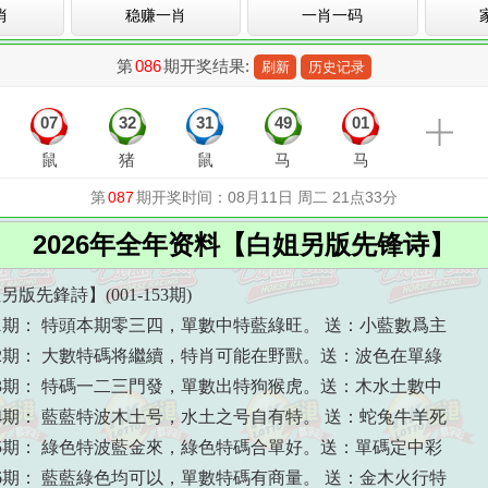
肖
稳赚一肖
一肖一码
2026年全年资料【白姐另版先锋诗】
另版先鋒詩】(001-153期)
第001期： 特頭本期零三四，單數中特藍綠旺。 送：小藍數爲主
第002期： 大數特碼将繼續，特肖可能在野獸。送：波色在單綠
第003期： 特碼一二三門發，單數出特狗猴虎。送：木水土數中
第004期： 藍藍特波木土号，水土之号自有特。 送：蛇兔牛羊死
第005期： 綠色特波藍金來，綠色特碼合單好。送：單碼定中彩
第006期： 藍藍綠色均可以，單數特碼有商量。 送：金木火行特