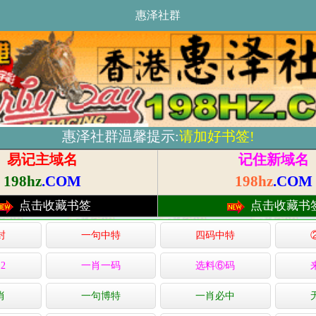
惠泽社群
惠泽社群温馨提示:
请加好书签!
易记主域名
记住新域名
198hz
.COM
198hz
.COM
点击收藏书签
点击收藏书
封
一句中特
四码中特
2
一肖一码
选料⑥码
肖
一句博特
一肖必中