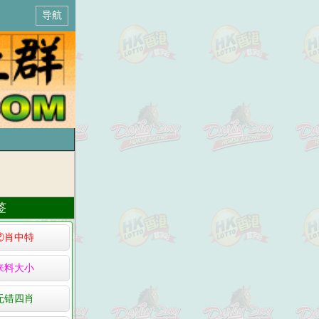
导航
签
②肖中特
来料大小
无错四肖