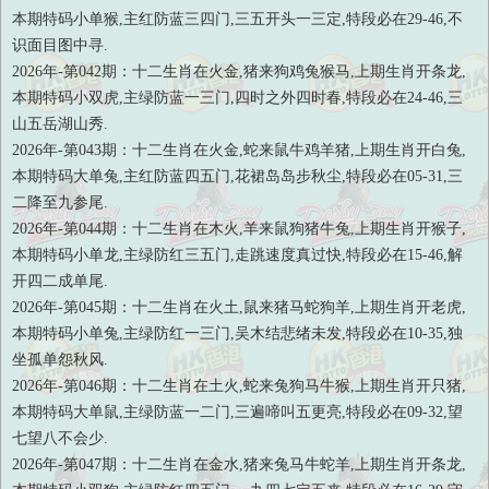
本期特码小单猴,主红防蓝三四门,三五开头一三定,特段必在29-46,不
识面目图中寻.
2026年-第042期：十二生肖在火金,猪来狗鸡兔猴马,上期生肖开条龙,
本期特码小双虎,主绿防蓝一三门,四时之外四时春,特段必在24-46,三
山五岳湖山秀.
2026年-第043期：十二生肖在火金,蛇来鼠牛鸡羊猪,上期生肖开白兔,
本期特码大单兔,主红防蓝四五门,花裙岛岛步秋尘,特段必在05-31,三
二降至九参尾.
2026年-第044期：十二生肖在木火,羊来鼠狗猪牛兔,上期生肖开猴子,
本期特码小单龙,主绿防红三五门,走跳速度真过快,特段必在15-46,解
开四二成单尾.
2026年-第045期：十二生肖在火土,鼠来猪马蛇狗羊,上期生肖开老虎,
本期特码小单兔,主绿防红一三门,吴木结悲绪未发,特段必在10-35,独
坐孤单怨秋风.
2026年-第046期：十二生肖在土火,蛇来兔狗马牛猴,上期生肖开只猪,
本期特码大单鼠,主绿防蓝一二门,三遍啼叫五更亮,特段必在09-32,望
七望八不会少.
2026年-第047期：十二生肖在金水,猪来兔马牛蛇羊,上期生肖开条龙,