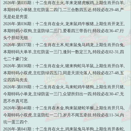
2026年-第035期：十二生肖在土火,羊来龙猪虎猴鸡,上期生肖开白羊,
本期特码小单猪,主红防蓝二四门,二三合数四五还,特段必在29-48,产
无是处是穷蛋.
2026年-第036期：十二生肖在金火,龙来鼠鸡牛猴猪,上期生肖开龙王,
本期特码小双狗,主蓝防绿二三门,爱看四三带吾行,特段必在36-47,行
头个胆却无细.
2026年-第037期：十二生肖在土木,蛇来鼠兔马鸡龙,上期生肖开白兔,
本期特码大单羊,主红防蓝一三门,逢到一数定三九,特段必在02-31,四
七二十豪门女.
2026年-第038期：十二生肖在金火,猪来狗蛇马羊鼠,上期生肖开白羊,
本期特码小双虎,主红防绿四五门,同是天涯沦落人,特段必在27-48,五
尘四四马先去.
2026年-第039期：十二生肖在金火,马来蛇鸡牛猪狗,上期生肖开只猪,
今期特码小单龙,主绿防蓝一三门,众望所归出一四,特段必在30-47,无
恶不作真可恶.
2026年-第040期：十二生肖在木金,狗来鼠猪蛇羊猴,上期生肖开只马,
今期特码小双虎,主蓝防红一二门,岁月不闻五牵挂,特段必在11-34,内
坑一蛋三四个.
2026年-第041期：十二生肖在火土,鸡来鼠兔马羊狗,上期生肖开条蛇,