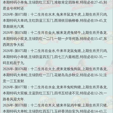
本期特码小单兔,主绿防红三五门,准敢肯定四珠有,特段必在27-45,别
君去兮何时还.
2026年-第073期：十二生肖在水木,兔来羊鼠龙牛虎,上期生肖开只鸡,
本期特码大单鸡,主红防蓝三五门,西湖依旧杨柳春,特段必在19-45,文
章彪炳光六离.
2026年-第074期：十二生肖在金火,猴来龙虎兔猪牛,上期生肖开条龙,
本期特码小双龙,主绿防红一二门,一朝一夕等何急,特段必在15-47,东
西两宫争大权.
2026年-第075期：十二生肖在金水,牛来羊龙鼠兔猪,上期生肖开只鸡,
本期特码小单猪,主绿防蓝四五门,四七三六最相思,特段必在02-35,一
码玄机在于九.
2026年-第076期：十二生肖在火土,虎来龙猴兔狗鼠,上期生肖开条龙,
本期特码大单蛇,主绿防红一三门,花裙岛岛步秋尘,特段必在16-32,注
意一三五发财.
2026年-第077期：十二生肖在水金,龙来羊兔蛇狗猪,上期生肖开条龙,
本期特码大双猴,主蓝防红三五门,四书五经读不完,特段必在12-29,一
路卷风迎大年.
2026年-第078期：十二生肖在木火,猪来羊鼠鸡牛猴,上期生肖开只猪,
本期特码大单蛇,主绿防红四五门,玉碎香消自安为,特段必在14-43,三