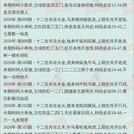
本期特码小双羊,主绿防蓝四五门,老马识途有经验,特段必在12-34,同
是天涯沦落人.
2026年-第098期：十二生肖在火金,马来猪鸡猴鼠龙,上期生肖开老鼠,
本期特码大单蛇,主红防蓝三五门,倚老卖老又何必,特段必在29-43,二
七看数一味真.
2026年-第099期：十二生肖在火金,兔来牛鼠鸡鼠猴,上期生肖开条龙,
本期特码小单狗,主绿防红三五门,赶尽杀绝不放宽,特段必在24-47,蕉
树一棵长得旺.
2026年-第100期：十二生肖在火金,虎来狗鼠兔牛马,上期生肖开老虎,
本期特码大双猴,主绿防蓝一三门,二二三三两个来,特段必在24-44,不
如一击传他方.
2026年-第101期：十二生肖在木金,兔来鸡牛蛇马猴,上期生肖开只鸡,
本期特码大单鼠,主绿防红一二门,跟随家主踱闲步,特段必在08-25,整
日鼾睡沉如泥.
2026年-第102期：十二生肖在金火,猪来龙蛇鸡猴鼠,上期生肖开只马,
今期特码大单兔,主红防蓝二四门,天生看家识得人,特段必在18-44,一
六一九发萌芽.
2026年-第103期：十二生肖在土木,牛马看蛇兔鸡虎,上期生肖开白羊,