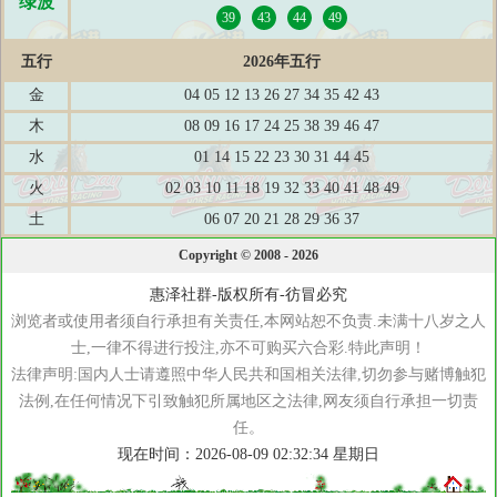
绿波
39
43
44
49
五行
2026年五行
金
04 05 12 13 26 27 34 35 42 43
木
08 09 16 17 24 25 38 39 46 47
水
01 14 15 22 23 30 31 44 45
火
02 03 10 11 18 19 32 33 40 41 48 49
土
06 07 20 21 28 29 36 37
Copyright © 2008 - 2026
惠泽社群-版权所有-彷冒必究
浏览者或使用者须自行承担有关责任,本网站恕不负责.未满十八岁之人
士,一律不得进行投注,亦不可购买六合彩.特此声明！
法律声明:国内人士请遵照中华人民共和国相关法律,切勿参与赌博触犯
法例,在任何情况下引致触犯所属地区之法律,网友须自行承担一切责
任。
现在时间：2026-08-09 02:32:36 星期日