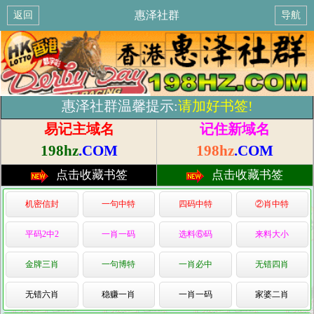
惠泽社群
返回
导航
惠泽社群温馨提示:
请加好书签!
易记主域名
记住新域名
198hz
.COM
198hz
.COM
点击收藏书签
点击收藏书签
机密信封
一句中特
四码中特
②肖中特
平码2中2
一肖一码
选料⑥码
来料大小
金牌三肖
一句博特
一肖必中
无错四肖
无错六肖
稳赚一肖
一肖一码
家婆二肖