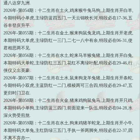
通八达穿九洲.
2026年-第054期：十二生肖在土火,鸡来猴牛兔马狗,上期生肖开白羊,
今期特码小单虎,主绿防蓝四五门,一天云锦映长河,特段必在17-36,五
谷丰登庆升平.
2026年-第055期：十二生肖在金土,猴来狗鼠兔龙鸡,上期生肖开老虎,
本期特码大单虎,主绿防红一三门,二七一八中有余,特段必在06-31,使
君相思两不见.
2026年-第056期：十二生肖在水土,蛇来马羊猴兔猪,上期生肖开白兔,
本期特码大单蛇,主绿防红三五门,花红不离绿叶配,特段必在29-46,行
侠仪义出英豪.
2026年-第057期：十二生肖在土水,鼠来狗龙羊兔猪,上期生肖开条蛇,
今期特码小双虎,主蓝防红一二门,模棱两可三合四,特段必在29-47,五
更归时门卫在.
2026年-第058期：十二生肖在火金,猪来鸡狗鼠兔马,上期生肖开只鸡,
本期特码小单狗,主绿防蓝三四门,前面迎来一队伍,特段必在04-28,水
深火势受煎熬.
2026年-第059期：十二生肖在水土,狗来鸡猪羊蛇龙,上期生肖开小牛,
本期特码大单兔,主红防绿三五门,手执一斧两脚夹,特段必在22-37,四
不离不弃亦一.