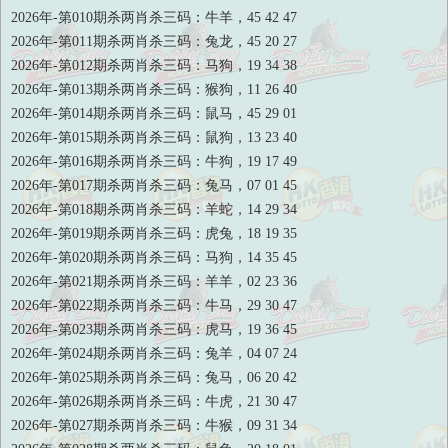
2026年-第010期杀两肖杀三码：牛羊，45 42 47
2026年-第011期杀两肖杀三码：兔龙，45 20 27
2026年-第012期杀两肖杀三码：马狗，19 34 38
2026年-第013期杀两肖杀三码：猴狗，11 26 40
2026年-第014期杀两肖杀三码：鼠马，45 29 01
2026年-第015期杀两肖杀三码：鼠狗，13 23 40
2026年-第016期杀两肖杀三码：牛狗，19 17 49
2026年-第017期杀两肖杀三码：兔马，07 01 45
2026年-第018期杀两肖杀三码：羊蛇，14 29 34
2026年-第019期杀两肖杀三码：虎兔，18 19 35
2026年-第020期杀两肖杀三码：马狗，14 35 45
2026年-第021期杀两肖杀三码：羊羊，02 23 36
2026年-第022期杀两肖杀三码：牛马，29 30 47
2026年-第023期杀两肖杀三码：虎马，19 36 45
2026年-第024期杀两肖杀三码：兔羊，04 07 24
2026年-第025期杀两肖杀三码：兔马，06 20 42
2026年-第026期杀两肖杀三码：牛虎，21 30 47
2026年-第027期杀两肖杀三码：牛猴，09 31 34