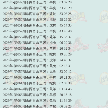
2026年-第047期杀两肖杀三码：牛狗，03 07 29
2026年-第048期杀两肖杀三码：羊狗，33 20 29
2026年-第049期杀两肖杀三码：龙蛇，33 06 28
2026年-第050期杀两肖杀三码：虎蛇，28 29 32
2026年-第051期杀两肖杀三码：虎狗，45 14 33
2026年-第052期杀两肖杀三码：羊狗，43 45 48
2026年-第053期杀两肖杀三码：龙羊，15 33 37
2026年-第054期杀两肖杀三码：虎兔，06 29 36
2026年-第055期杀两肖杀三码：羊狗，26 32 34
2026年-第056期杀两肖杀三码：蛇狗，19 26 29
2026年-第057期杀两肖杀三码：虎羊，24 40 32
2026年-第058期杀两肖杀三码：鼠兔，02 15 31
2026年-第059期杀两肖杀三码：鼠狗，33 09 12
2026年-第060期杀两肖杀三码：牛狗，20 21 35
2026年-第061期杀两肖杀三码：蛇狗，02 09 39
2026年-第062期杀两肖杀三码：鼠羊，03 14 45
2026年-第063期杀两肖杀三码：羊猴，20 13 18
2026年-第064期杀两肖杀三码：兔马，11 34 39
2026年-第065期杀两肖杀三码：羊猴，06 39 28