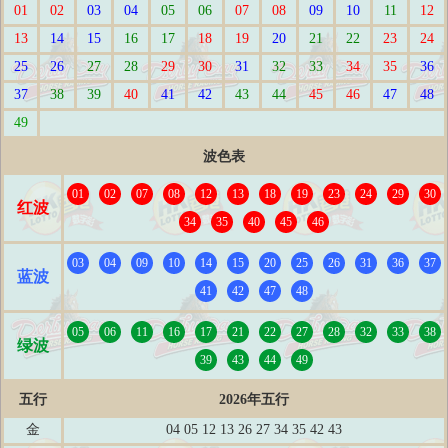
01
02
03
04
05
06
07
08
09
10
11
12
13
14
15
16
17
18
19
20
21
22
23
24
25
26
27
28
29
30
31
32
33
34
35
36
37
38
39
40
41
42
43
44
45
46
47
48
49
波色表
01
02
07
08
12
13
18
19
23
24
29
30
红波
34
35
40
45
46
03
04
09
10
14
15
20
25
26
31
36
37
蓝波
41
42
47
48
05
06
11
16
17
21
22
27
28
32
33
38
绿波
39
43
44
49
五行
2026年五行
金
04 05 12 13 26 27 34 35 42 43