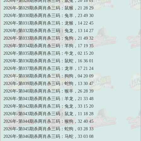
2026年-第028期杀两肖杀三码：鼠兔，20 18 01
2026年-第029期杀两肖杀三码：鼠猴，21 28 29
2026年-第030期杀两肖杀三码：兔羊，23 49 30
2026年-第031期杀两肖杀三码：龙猴，14 22 45
2026年-第032期杀两肖杀三码：兔龙，13 14 27
2026年-第033期杀两肖杀三码：兔狗，21 49 32
2026年-第034期杀两肖杀三码：羊狗，17 19 35
2026年-第035期杀两肖杀三码：牛龙，02 15 20
2026年-第036期杀两肖杀三码：鼠蛇，16 36 01
2026年-第037期杀两肖杀三码：龙羊，17 21 24
2026年-第038期杀两肖杀三码：狗狗，04 20 09
2026年-第039期杀两肖杀三码：蛇狗，13 30 47
2026年-第040期杀两肖杀三码：猴羊，26 28 39
2026年-第041期杀两肖杀三码：羊龙，21 33 48
2026年-第042期杀两肖杀三码：兔龙，33 15 20
2026年-第043期杀两肖杀三码：鼠龙，11 18 28
2026年-第044期杀两肖杀三码：猴狗，32 40 45
2026年-第045期杀两肖杀三码：蛇狗，03 28 33
2026年-第046期杀两肖杀三码：马蛇，33 03 08