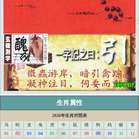
生肖属性
2026年生肖对照表
马
蛇
龙
兔
虎
牛
鼠
猪
狗
鸡
猴
羊
01
02
03
04
05
06
07
08
09
10
11
12