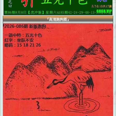
『高清跑狗图』