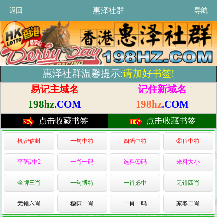
惠泽社群
返回
导航
惠泽社群温馨提示:
请加好书签!
易记主域名
记住新域名
198hz
.COM
198hz
.COM
点击收藏书签
点击收藏书签
机密信封
一句中特
四码中特
②肖中特
平码2中2
一肖一码
选料⑥码
来料大小
金牌三肖
一句博特
一肖必中
无错四肖
无错六肖
稳赚一肖
一肖一码
家婆二肖