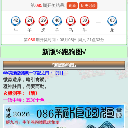
新版%跑狗图√
『新版跑狗图』
086期新版跑狗一字記之曰：【引】
微蟲遊岸，暗引禽蹤。
凝神註目，伺要而動。
玄機測字：《醜》
一語中特：五光十色